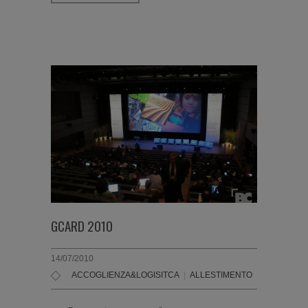
GCARD 2010
14/07/2010
ACCOGLIENZA&LOGISITCA
|
ALLESTIMENTO
|
EVENTI
|
R