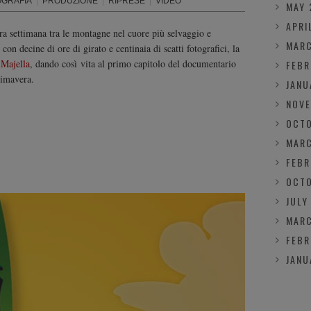
OGRAFIA
|
PRODUZIONE
|
RIPRESE
|
VIDEO
MAY 
APRI
ra settimana tra le montagne nel cuore più selvaggio e
MARC
 decine di ore di girato e centinaia di scatti fotografici, la
 Majella
, dando così vita al primo capitolo del documentario
FEBR
primavera.
JANU
NOVE
OCTO
MARC
FEBR
OCTO
JULY
MARC
FEBR
JANU