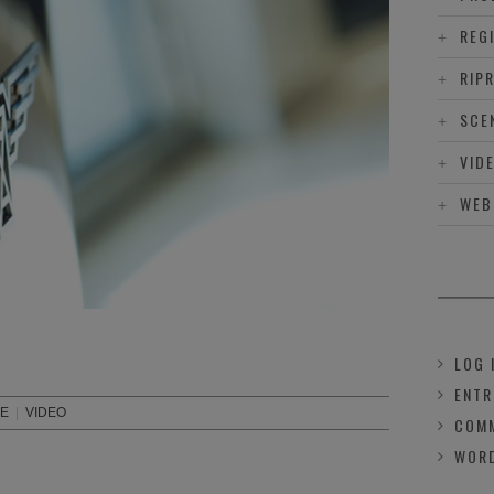
REG
RIP
SCE
VID
WEB
LOG 
ENTR
SE
|
VIDEO
COMM
WOR