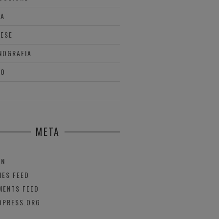
IA
RESE
NOGRAFIA
EO
META
IN
IES FEED
ENTS FEED
DPRESS.ORG