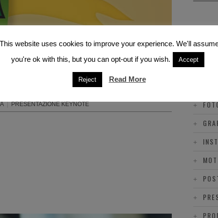
ACC
This website uses cookies to improve your experience. We'll assum
ALL
you're ok with this, but you can opt-out if you wish.
Accept
DOC
Read More
Reject
EVE
FOT
CA
|
PRESENTAZIONE KEYNOTE
GRA
INS
MOT
POS
PRE
PRO