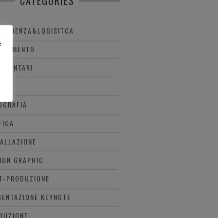
CATEGORIES
OGLIENZA&LOGISITCA
e
ESTIMENTO
UMENTARI
NTI
OGRAFIA
FICA
TALLAZIONE
ION GRAPHIC
T-PRODUZIONE
SENTAZIONE KEYNOTE
DUZIONE