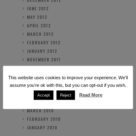
JUNE 2012
MAY 2012
APRIL 2012
MARCH 2012
FEBRUARY 2012
JANUARY 2012
NOVEMBER 2011
OCTOBER 2011
MARCH 2011
This website uses cookies to improve your experience. We'll
FEBRUARY 2011
assume you're ok with this, but you can opt-out if you wish.
OCTOBER 2010
Read More
Accept
Reject
JULY 2010
MARCH 2010
FEBRUARY 2010
JANUARY 2010